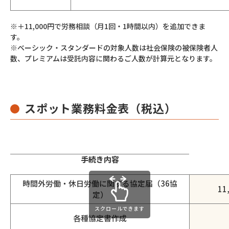
※＋11,000円で労務相談（月1回・1時間以内）を追加できま
す。
※ベーシック・スタンダードの対象人数は社会保険の被保険者人
数、プレミアムは受託内容に関わるご人数が計算元となります。
スポット業務料金表
（税込）
手続き内容
時間外労働・休日労働に関する協定届（36協
1
定）
スクロールできます
各種協定書作成