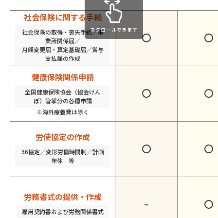
社会保険に関する手続
スクロールできます
社会保険の取得・喪失手続／事
業所関係届／
月額変更届・算定基礎届／賞与
支払届の作成
健康保険関係申請
全国健康保険協会（協会けん
ぽ）管掌分の各種申請
※海外療養費は除く
労使協定の作成
36協定／変形労働時間制／計画
年休 等
労務書式の提供・作成
–
雇用契約書および労務関係書式