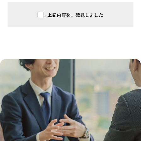
額返金はもちろん、ご本人や事業主が労働
上記内容を、確認しました
安全衛生法違反（虚偽陳述）容疑や詐欺容
疑で逮捕、書類送検されます。労働者保護
の観点にある労災保険の不正受給は厳罰に
処されますので厳にご注意ください。
業務災害については、労災の認定及び保険
給付の期間等はすべて算定基準等に基づい
て労働基準監督署の判断となります。
弊所はお客様の申請に基づき書類を作成し
提出までを代行させていただきます。労災
と認められなかった場合の不服申し立て及
び保険の切替手続き等はご自身で行ってい