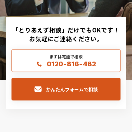
ただくことになりますことをご了承くださ
い。
組合脱退後も労災のお手続きが続く場合に
「とりあえず相談」だけでもOKです！
関しましては、弊所ではお手続きができま
お気軽にご連絡ください。
せん。ご自身でしていただくことになりま
す。
まずは電話で相談
今般、労災保険の申請手続きをするにあた
0120-816-482
り、上述を理解し、ご入力内容に間違いや
虚偽の記載がないことをご確認ください。
かんたんフォームで相談
また弊所より申請のための確認のご質問を
致しましたときはご協力をお願い致しま
す。